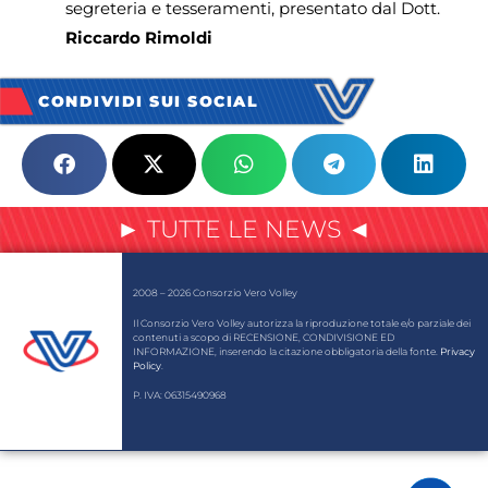
segreteria e tesseramenti, presentato dal Dott.
Riccardo Rimoldi
CONDIVIDI SUI SOCIAL
► TUTTE LE NEWS ◄
2008 – 2026 Consorzio Vero Volley
Il Consorzio Vero Volley autorizza la riproduzione totale e/o parziale dei
contenuti a scopo di RECENSIONE, CONDIVISIONE ED
INFORMAZIONE, inserendo la citazione obbligatoria della fonte.
Privacy
Policy
.
P. IVA: 06315490968