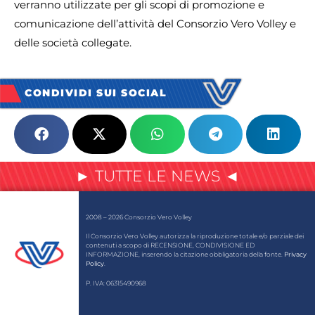
verranno utilizzate per gli scopi di promozione e
comunicazione dell’attività del Consorzio Vero Volley e
delle società collegate.
CONDIVIDI SUI SOCIAL
► TUTTE LE NEWS ◄
2008 – 2026 Consorzio Vero Volley
Il Consorzio Vero Volley autorizza la riproduzione totale e/o parziale dei
contenuti a scopo di RECENSIONE, CONDIVISIONE ED
INFORMAZIONE, inserendo la citazione obbligatoria della fonte.
Privacy
Policy
.
P. IVA: 06315490968