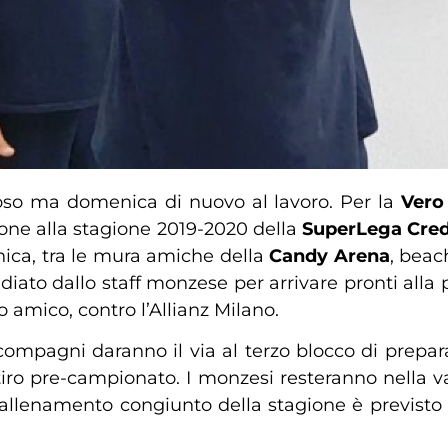
oso ma domenica di nuovo al lavoro. Per la
Vero
one alla stagione 2019-2020 della
SuperLega Cre
cnica, tra le mura amiche della
Candy Arena
, beach
tudiato dallo staff monzese per arrivare pronti all
o amico, contro l’Allianz Milano.
ompagni daranno il via al terzo blocco di preparaz
tiro pre-campionato. I monzesi resteranno nella v
o allenamento congiunto della stagione è previsto