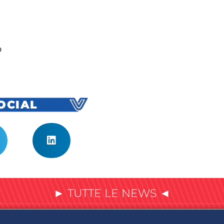
o
SOCIAL
► TUTTE LE NEWS ◄