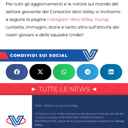
Per tutti gli aggiornamenti e le notizie sul mondo del
settore giovanile del Consorzio Vero Volley vi invitiamo
a seguire la pagina
Instagram Vero Volley Young
:
curiosità, immagini, storie e tanto altro sull’attività dei
nostri giovani e delle squadre Under!
CONDIVIDI SUI SOCIAL
► TUTTE LE NEWS ◄
2008 – 2026 Consorzio Vero Volley
Il Consorzio Vero Volley autorizza la riproduzione totale e/o parziale dei
contenuti a scopo di RECENSIONE, CONDIVISIONE ED
INFORMAZIONE, inserendo la citazione obbligatoria della fonte.
Privacy
Policy
.