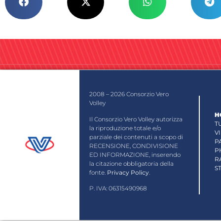
2008 – 2026 Consorzio Vero
Volley
H
Il Consorzio Vero Volley autorizza
T
la riproduzione totale e/o
V
parziale dei contenuti a scopo di
P
RECENSIONE, CONDIVISIONE
P
ED INFORMAZIONE, inserendo
R
la citazione obbligatoria della
S
fonte.
Privacy Policy
.
P. IVA: 06315490968