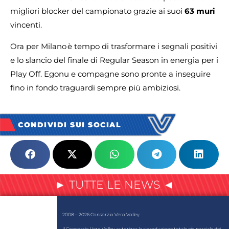
migliori blocker del campionato grazie ai suoi
63 muri
vincenti.
Ora per Milano è tempo di trasformare i segnali positivi
e lo slancio del finale di Regular Season in energia per i
Play Off. Egonu e compagne sono pronte a inseguire
fino in fondo traguardi sempre più ambiziosi.
CONDIVIDI SUI SOCIAL
► TUTTE LE NEWS ◄
2008 – 2026 Consorzio Vero Volley
Il Consorzio Vero Volley autorizza la riproduzione totale e/o parziale dei