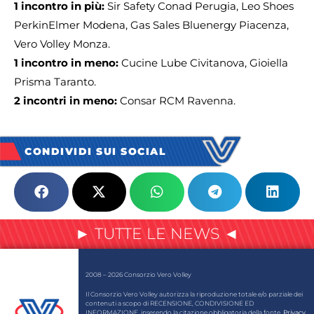
1 incontro in più:
Sir Safety Conad Perugia, Leo Shoes
PerkinElmer Modena, Gas Sales Bluenergy Piacenza,
Vero Volley Monza.
1 incontro in meno:
Cucine Lube Civitanova, Gioiella
Prisma Taranto.
2 incontri in meno:
Consar RCM Ravenna.
CONDIVIDI SUI SOCIAL
► TUTTE LE NEWS ◄
2008 – 2026 Consorzio Vero Volley
Il Consorzio Vero Volley autorizza la riproduzione totale e/o parziale dei
contenuti a scopo di RECENSIONE, CONDIVISIONE ED
INFORMAZIONE, inserendo la citazione obbligatoria della fonte.
Privacy