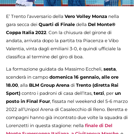
E’ Trento l’avversario della
Vero Volley Monza
nella
gara secca dei
Quarti di Finale
della
Del Monte®
Coppa Italia 2022
. Con la chiusura del girone di
andata, arrivata dopo la partita tra Piacenza e Vibo
Valentia, vinta dagli emiliani 3-0, è quindi ufficiale la
classifica al termine del giro di boa.
La formazione guidata da Massimo Eccheli,
sesta
,
scenderà in campo
domenica 16 gennaio, alle ore
18.00
, alla
BLM Group Arena
di
Trento
(diretta Rai
Sport)
contro i padroni di casa dell’Itas,
terzi
, per
un
posto in Final Four
, fissata nel weekend del 5-6 marzo
2022 all’Unipol Arena di Casalecchio di Reno. Beretta e
compagni hanno già incontrato due volte la squadra di
Lorenzetti in questa stagione: nella
finale di Del
Monte Supercoppa Italiana, a Civitanova Marche
, e