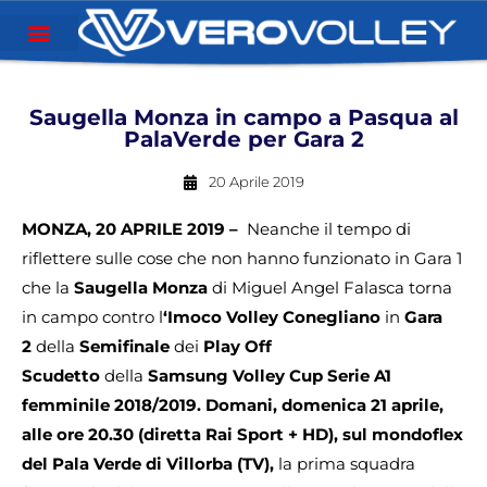
Saugella Monza in campo a Pasqua al
PalaVerde per Gara 2
20 Aprile 2019
M
ONZA, 20 APRILE 2019 –
Neanche il tempo di
riflettere sulle cose che non hanno funzionato in Gara 1
che la
Saugella Monza
di Miguel Angel Falasca torna
in campo contro l
‘Imoco Volley Conegliano
in
Gara
2
della
Semifinale
dei
Play Off
Scudetto
della
Samsung Volley Cup Serie A1
femminile 2018/2019. Domani, domenica 21 aprile,
alle ore 20.30 (diretta Rai Sport + HD), sul mondoflex
del Pala Verde di Villorba (TV),
la prima squadra