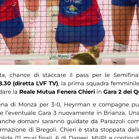
ta, chance di staccare il pass per le Semifina
8.30
(diretta LVF TV)
, la prima squadra femminile
idare la
Reale Mutua Fenera Chieri
in
Gara 2 dei Qu
Arena di Monza per 3-0, Heyrman e compagne pun
are l’eventuale Gara 3 nuovamente in Brianza. U
anche domani saranno guidate da Parazzoli comp
rmazione di Bregoli. Chieri è stata stoppata dal
da (11 muri finali, 6 di Danesi, MVP) e continuit