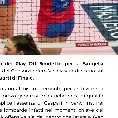
li dei
Play Off Scudetto
per la
Saugella
 del Consorzio Vero Volley sarà di scena sul
arti di Finale.
tano al bis in Piemonte per archiviare la
na prova generosa ma anche ricca di qualità
lice l’assenza di Gaspari in panchina, nel
le lombarde infatti nei momenti chiave del
à offensiva sia dal centro che laterale (Van