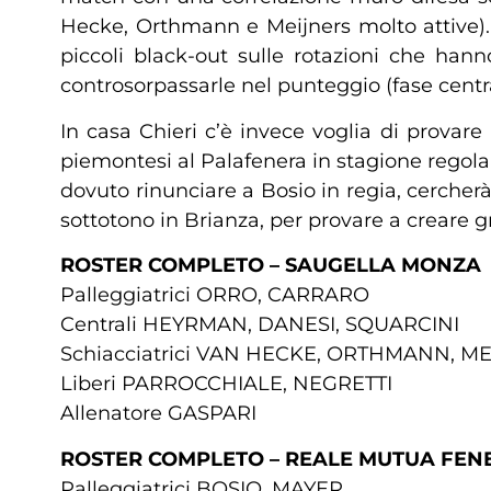
Hecke, Orthmann e Meijners molto attive). 
piccoli black-out sulle rotazioni che hann
controsorpassarle nel punteggio (fase central
In casa Chieri c’è invece voglia di provare 
piemontesi al Palafenera in stagione regolar
dovuto rinunciare a Bosio in regia, cercherà
sottotono in Brianza, per provare a creare g
ROSTER COMPLETO – SAUGELLA MONZA
Palleggiatrici ORRO, CARRARO
Centrali HEYRMAN, DANESI, SQUARCINI
Schiacciatrici VAN HECKE, ORTHMANN, M
Liberi PARROCCHIALE, NEGRETTI
Allenatore GASPARI
ROSTER COMPLETO – REALE MUTUA FENE
Palleggiatrici BOSIO, MAYER