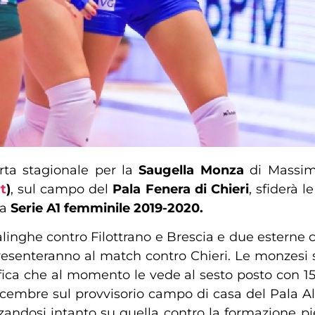
rta stagionale per la
Saugella Monza
di Massim
t
)
, sul campo del
Pala Fenera di Chieri
, sfiderà 
la
Serie A1 femminile 2019-2020.
alinghe contro Filottrano e Brescia e due esterne 
resenteranno al match contro Chieri. Le monzesi 
sifica che al momento le vede al sesto posto con 1
icembre sul provvisorio campo di casa del Pala Al
zzandosi intanto su quella contro la formazione 