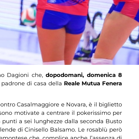
o Dagioni che,
dopodomani, domenica 8
le padrone di casa della
Reale Mutua Fenera
contro Casalmaggiore e Novara, è il biglietto
sono motivate a centrare il pokerissimo per
5 punti a sei lunghezze dalla seconda Busto
lende di Cinisello Balsamo. Le rosablù però
piemontese che, complice anche l’assenza di