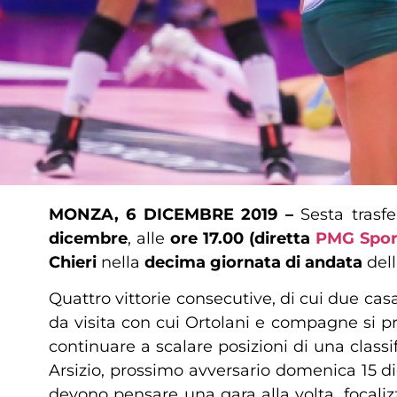
MONZA, 6 DICEMBRE 2019 –
Sesta trasfe
dicembre
, alle
ore 17.00 (diretta
PMG Spor
Chieri
nella
decima giornata di andata
del
Quattro vittorie consecutive, di cui due cas
da visita con cui Ortolani e compagne si p
continuare a scalare posizioni di una clas
Arsizio, prossimo avversario domenica 15 d
devono pensare una gara alla volta, focali