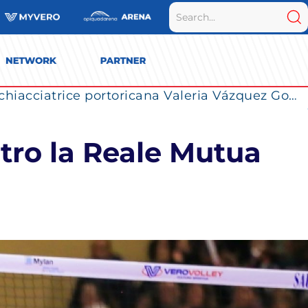
La Numia Vero Volley completa il roster: la schiacciatrice portoricana Valeria Vázquez Gomez è l’ultimo innesto di Milano per la stagione 2026/2027
tro la Reale Mutua