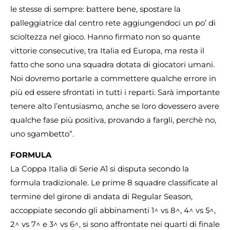
le stesse di sempre: battere bene, spostare la
palleggiatrice dal centro rete aggiungendoci un po’ di
scioltezza nel gioco. Hanno firmato non so quante
vittorie consecutive, tra Italia ed Europa, ma resta il
fatto che sono una squadra dotata di giocatori umani.
Noi dovremo portarle a commettere qualche errore in
più ed essere sfrontati in tutti i reparti. Sarà importante
tenere alto l’entusiasmo, anche se loro dovessero avere
qualche fase più positiva, provando a fargli, perchè no,
uno sgambetto”.
FORMULA
La Coppa Italia di Serie A1 si disputa secondo la
formula tradizionale. Le prime 8 squadre classificate al
termine del girone di andata di Regular Season,
accoppiate secondo gli abbinamenti 1^ vs 8^, 4^ vs 5^,
2^ vs 7^ e 3^ vs 6^, si sono affrontate nei quarti di finale