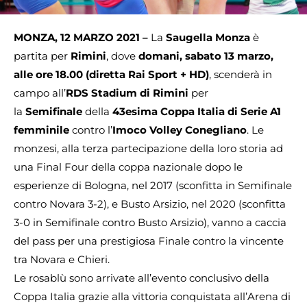
MONZA, 12 MARZO 2021 –
La
Saugella Monza
è
partita per
Rimini
, dove
domani, sabato 13 marzo,
alle ore 18.00 (diretta Rai Sport + HD)
, scenderà in
campo all’
RDS Stadium di Rimini
per
la
Semifinale
della
43esima Coppa Italia di Serie A1
femminile
contro l’
Imoco Volley Conegliano
. Le
monzesi, alla terza partecipazione della loro storia ad
una Final Four della coppa nazionale dopo le
esperienze di Bologna, nel 2017 (sconfitta in Semifinale
contro Novara 3-2), e Busto Arsizio, nel 2020 (sconfitta
3-0 in Semifinale contro Busto Arsizio), vanno a caccia
del pass per una prestigiosa Finale contro la vincente
tra Novara e Chieri.
Le rosablù sono arrivate all’evento conclusivo della
Coppa Italia grazie alla vittoria conquistata all’Arena di