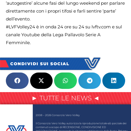
‘autogestire’ alcune fasi del lungo weekend per parlare
direttamente con i propri tifosi e farli sentire ‘parte’
dell’evento.
#LVFVolley24 è in onda 24 ore su 24 su lvftv.com e sul
canale Youtube della Lega Pallavolo Serie A
Femminile.
CONDIVIDI SUI SOCIAL
► TUTTE LE NEWS ◄
2008 – 2026 Consorzio Vero Volley
Il Consorzio Vero Volley autorizza la riproduzione totale e/o parziale dei
contenuti a scopo di RECENSIONE, CONDIVISIONE ED
INFORMAZIONE, inserendo la citazione obbligatoria della fonte.
Privacy