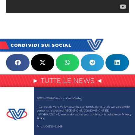
CONDIVIDI SUI SOCIAL
► TUTTE LE NEWS ◄
2008 – 2026 Consorzio Vero Volley
Il Consorzio Vero Volley autorizza la riproduzione totale e/o parziale dei
contenuti a scopo di RECENSIONE, CONDIVISIONE ED
INFORMAZIONE, inserendo la citazione obbligatoria della fonte.
Privacy
Policy
.
P. IVA: 06315490968