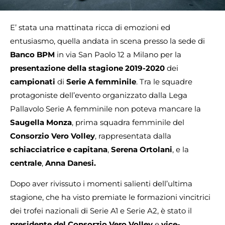
E’ stata una mattinata ricca di emozioni ed
entusiasmo, quella andata in scena presso la sede di
Banco BPM
in via San Paolo 12 a Milano per la
presentazione della stagione 2019-2020
dei
campionati
di
Serie A femminile
. Tra le squadre
protagoniste dell’evento organizzato dalla Lega
Pallavolo Serie A femminile non poteva mancare la
Saugella Monza
, prima squadra femminile del
Consorzio Vero Volley
, rappresentata dalla
schiacciatrice e capitana
,
Serena Ortolani
, e la
centrale
,
Anna Danesi.
Dopo aver rivissuto i momenti salienti dell’ultima
stagione, che ha visto premiate le formazioni vincitrici
dei trofei nazionali di Serie A1 e Serie A2, è stato il
presidente del Consorzio Vero Volley
e
vice-