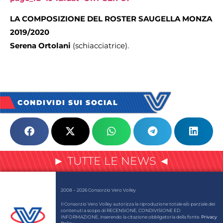
LA COMPOSIZIONE DEL ROSTER SAUGELLA MONZA
2019/2020
Serena Ortolani
(schiacciatrice).
CONDIVIDI SUI SOCIAL
► TUTTE LE NEWS ◄
2008 – 2026 Consorzio Vero Volley
Il Consorzio Vero Volley autorizza la riproduzione totale e/o parziale dei
contenuti a scopo di RECENSIONE, CONDIVISIONE ED
INFORMAZIONE, inserendo la citazione obbligatoria della fonte.
Privacy