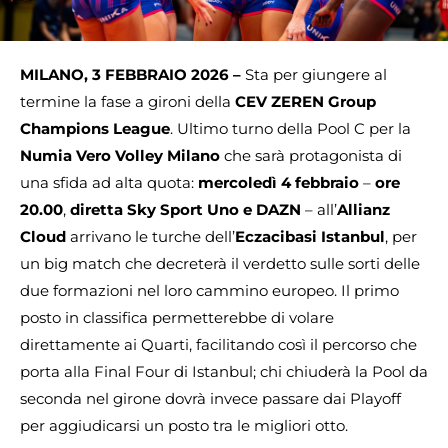
MILANO, 3 FEBBRAIO 2026 –
Sta per giungere al
termine la fase a gironi della
CEV ZEREN Group
Champions League
. Ultimo turno della Pool C per la
Numia Vero Volley Milano
che sarà protagonista di
una sfida ad alta quota:
mercoledì 4 febbraio
–
ore
20.00
,
diretta Sky Sport Uno e DAZN
– all’
Allianz
Cloud
arrivano le turche dell’
Eczacibasi Istanbul
, per
un big match che decreterà il verdetto sulle sorti delle
due formazioni nel loro cammino europeo. Il primo
posto in classifica permetterebbe di volare
direttamente ai Quarti, facilitando così il percorso che
porta alla Final Four di Istanbul; chi chiuderà la Pool da
seconda nel girone dovrà invece passare dai Playoff
per aggiudicarsi un posto tra le migliori otto.