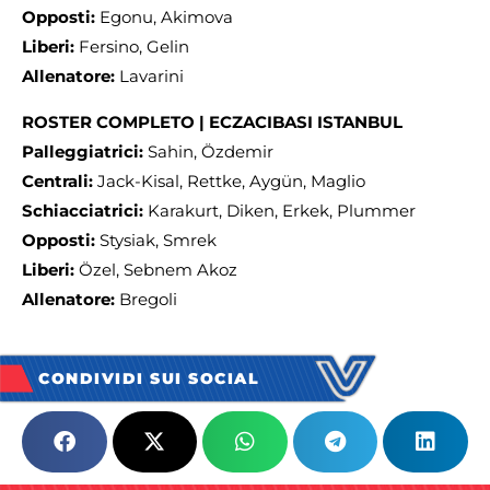
Opposti:
Egonu, Akimova
Liberi:
Fersino, Gelin
Allenatore:
Lavarini
ROSTER COMPLETO | ECZACIBASI ISTANBUL
Palleggiatrici:
Sahin, Özdemir
Centrali:
Jack-Kisal, Rettke, Aygün, Maglio
Schiacciatrici:
Karakurt, Diken, Erkek, Plummer
Opposti:
Stysiak, Smrek
Liberi:
Özel, Sebnem Akoz
Allenatore:
Bregoli
CONDIVIDI SUI SOCIAL