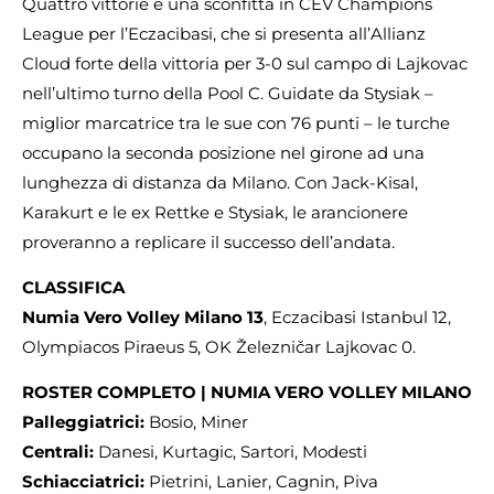
Quattro vittorie e una sconfitta in CEV Champions
League per l’Eczacibasi, che si presenta all’Allianz
Cloud forte della vittoria per 3-0 sul campo di Lajkovac
nell’ultimo turno della Pool C. Guidate da Stysiak –
miglior marcatrice tra le sue con 76 punti – le turche
occupano la seconda posizione nel girone ad una
lunghezza di distanza da Milano. Con Jack-Kisal,
Karakurt e le ex Rettke e Stysiak, le arancionere
proveranno a replicare il successo dell’andata.
CLASSIFICA
Numia Vero Volley Milano 13
, Eczacibasi Istanbul 12,
Olympiacos Piraeus 5, OK Železničar Lajkovac 0.
ROSTER COMPLETO | NUMIA VERO VOLLEY MILANO
Palleggiatrici:
Bosio, Miner
Centrali:
Danesi, Kurtagic, Sartori, Modesti
Schiacciatrici:
Pietrini, Lanier, Cagnin, Piva