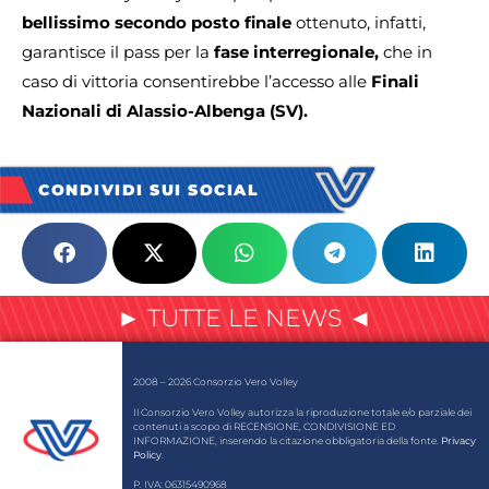
bellissimo secondo posto finale
ottenuto, infatti,
garantisce il pass per la
fase interregionale,
che in
caso di vittoria consentirebbe l’accesso alle
Finali
Nazionali di Alassio-Albenga (SV).
CONDIVIDI SUI SOCIAL
► TUTTE LE NEWS ◄
2008 – 2026 Consorzio Vero Volley
Il Consorzio Vero Volley autorizza la riproduzione totale e/o parziale dei
contenuti a scopo di RECENSIONE, CONDIVISIONE ED
INFORMAZIONE, inserendo la citazione obbligatoria della fonte.
Privacy
Policy
.
P. IVA: 06315490968