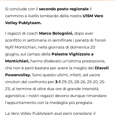
Si conclude con il
secondo posto regionale
il
cammino a livello lombardo della nostra
U15M Vero
Volley Publyteam.
I ragazzi di coach
Marco Bolognini,
dopo aver
sconfitto in settimana in semifinale i parietà di Tonoli
Nyfil Montichiari, nella giornata di domenica 20
giugno, sul campo della
Palestra Vighizzolo a
Montichiari,
hanno sfoderato un’ottima prestazione,
che non è però bastata per avere la meglio dei
Diavoli
Powervolley.
Sono questo ultimi, infatti, ad uscire
vincitori dal confronto per
3-1
(19-25, 28-26, 25-20, 25-
21), al termine di oltre due ore di grande intensità
agonistica; i nostri ragazzi devono dunque rimandare
l’appuntamento con la medaglia più pregiata.
La Vero Volley Publyteam può però consolarsi: il