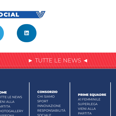
SOCIAL
► TUTTE LE NEWS ◄
CONSORZIO
OME
PRIME SQUADRE
CHI SIAMO
UTTE LE NEWS
A1 FEMMINILE
SPORT
IENI ALLA
SUPERLEGA
INNOVAZIONE
ARTITA
VIENI ALLA
RESPONSABILITÀ
HOTOGALLERY
PARTITA
SOCIALE
ASSEGNA