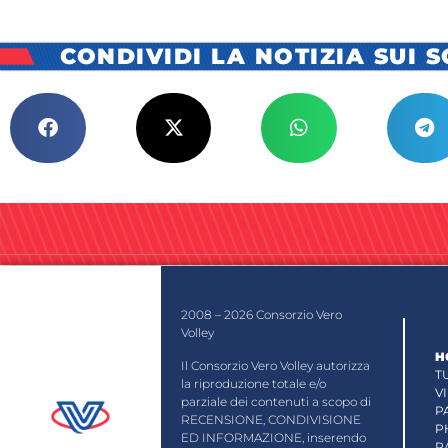
CONDIVIDI LA NOTIZIA SUI 
2008 – 2026 Consorzio Vero
Volley
H
Il Consorzio Vero Volley autorizza
T
la riproduzione totale e/o
V
parziale dei contenuti a scopo di
P
RECENSIONE, CONDIVISIONE
P
ED INFORMAZIONE, inserendo
R