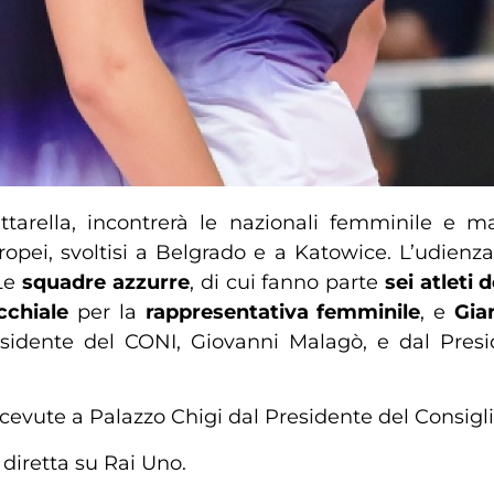
tarella, incontrerà le nazionali femminile e masc
opei, svoltisi a Belgrado e a Katowice. L’udienza
 Le
squadre azzurre
, di cui fanno parte
sei atleti
cchiale
per la
rappresentativa femminile
, e
Gia
idente del CONI, Giovanni Malagò, e dal Preside
vute a Palazzo Chigi dal Presidente del Consiglio
diretta su Rai Uno.