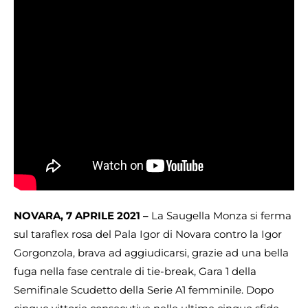
NOVARA, 7 APRILE 2021 –
La Saugella Monza si ferma
sul taraflex rosa del Pala Igor di Novara contro la Igor
Gorgonzola, brava ad aggiudicarsi, grazie ad una bella
fuga nella fase centrale di tie-break, Gara 1 della
Semifinale Scudetto della Serie A1 femminile. Dopo