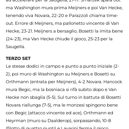
ma Washington mura prima Meijners e poi Van Hecke,
tenendo viva Novara, 22-20 e Parazzoli chiama time-
out. Errore di Meijners, ma pallonetto vincente di Van
Hecke, 23-21. Meijners a bersaglio, Bosetti la imita bene
(24-23), ma Van Hecke chiude il gioco, 25-23 per la
Saugella.
TERZO SET
Le stesse dodici in campo e punto a punto iniziale (2-
2), poi muro di Washington su Meijners e Bosetti su
Orthmann (entrata per Meijners), 4-2 Novara. Hancock
mura Begic, ma la bosniaca si rifà subito dopo e Van
Hecke non sbaglia (5-5). Sul turno in battuta di Bosetti
Novara riallunga (7-5), ma le monzesi spingono bene
con Begic (attacco vincente ed ace), Orthmann ed
Heyrman (muro su Daalderop), sorpassando, 10-8
(filotto di quattro punti) e Lavarini ferma il gioco.