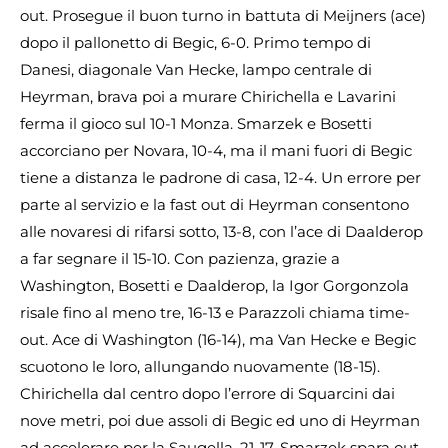
out. Prosegue il buon turno in battuta di Meijners (ace)
dopo il pallonetto di Begic, 6-0. Primo tempo di
Danesi, diagonale Van Hecke, lampo centrale di
Heyrman, brava poi a murare Chirichella e Lavarini
ferma il gioco sul 10-1 Monza. Smarzek e Bosetti
accorciano per Novara, 10-4, ma il mani fuori di Begic
tiene a distanza le padrone di casa, 12-4. Un errore per
parte al servizio e la fast out di Heyrman consentono
alle novaresi di rifarsi sotto, 13-8, con l’ace di Daalderop
a far segnare il 15-10. Con pazienza, grazie a
Washington, Bosetti e Daalderop, la Igor Gorgonzola
risale fino al meno tre, 16-13 e Parazzoli chiama time-
out. Ace di Washington (16-14), ma Van Hecke e Begic
scuotono le loro, allungando nuovamente (18-15).
Chirichella dal centro dopo l’errore di Squarcini dai
nove metri, poi due assoli di Begic ed uno di Heyrman
ad accelerare per la Saugella, 21-17. Smarzek spara out