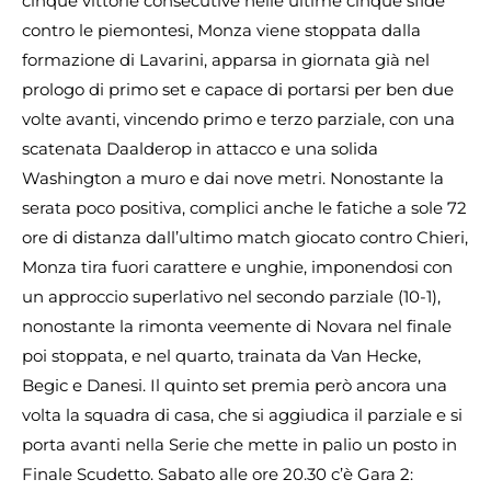
cinque vittorie consecutive nelle ultime cinque sfide
contro le piemontesi, Monza viene stoppata dalla
formazione di Lavarini, apparsa in giornata già nel
prologo di primo set e capace di portarsi per ben due
volte avanti, vincendo primo e terzo parziale, con una
scatenata Daalderop in attacco e una solida
Washington a muro e dai nove metri. Nonostante la
serata poco positiva, complici anche le fatiche a sole 72
ore di distanza dall’ultimo match giocato contro Chieri,
Monza tira fuori carattere e unghie, imponendosi con
un approccio superlativo nel secondo parziale (10-1),
nonostante la rimonta veemente di Novara nel finale
poi stoppata, e nel quarto, trainata da Van Hecke,
Begic e Danesi. Il quinto set premia però ancora una
volta la squadra di casa, che si aggiudica il parziale e si
porta avanti nella Serie che mette in palio un posto in
Finale Scudetto. Sabato alle ore 20.30 c’è Gara 2: