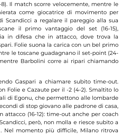
8). Il match scorre velocemente, mentre le
chierata come giocatrice di movimento per
di Scandicci a regalare il pareggio alla sua
cane il primo vantaggio del set (16-15),
a in difesa che in attacco, dove trova la
ari. Folie suona la carica con un bel primo
ntre le toscane guadagnano il set-point (24-
entre Barbolini corre ai ripari chiamando
ucendo Gaspari a chiamare subito time-out.
 Folie e Cazaute per il -2 (4-2). Smaltito lo
gonali di Egonu, che permettono alle lombarde
 secondi di stop giovano alle padrone di casa,
n attacco (16-12): time-out anche per coach
candicci, però, non molla e riesce subito a
). Nel momento più difficile, Milano ritrova