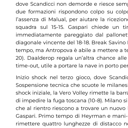
dove Scandicci non demorde e riesce sempr
due formazioni rispondono colpo su colpo
l’assenza di Malual, per aiutare la ricezio
squadra sul 15-15. Gaspari chiede un ti
immediatamente pareggiato dal pallonetto
diagonale vincente del 18-18. Break Savino
tempo, ma Antropova è abile a mettere a ter
20). Daalderop regala un’altra chance al
time-out, utile a portare la nave in porto per 
Inizio shock nel terzo gioco, dove Scandi
Sospensione tecnica che scuote le milanesi, 
shock iniziale, la Vero Volley rimette la ba
di impedire la fuga toscana (10-8). Milano si
che al rientro riescono a trovare un nuovo
Gaspari. Primo tempo di Heyrman e mani-out
rimettere quattro lunghezze di distacco nei