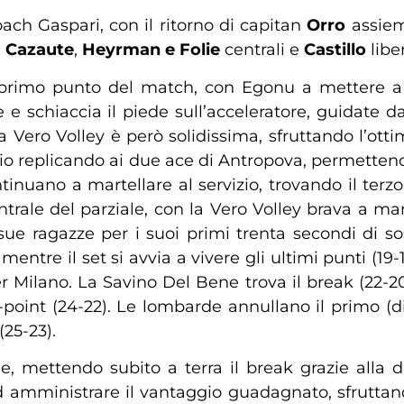
ach Gaspari, con il ritorno di capitan
Orro
assie
e
Cazaute
,
Heyrman e Folie
centrali e
Castillo
libe
il primo punto del match, con Egonu a mettere a 
 e schiaccia il piede sull’acceleratore, guidate d
La Vero Volley è però solidissima, sfruttando l’ot
izio replicando ai due ace di Antropova, permettend
uano a martellare al servizio, trovando il terzo 
trale del parziale, con la Vero Volley brava a man
sue ragazze per i suoi primi trenta secondi di so
mentre il set si avvia a vivere gli ultimi punti (1
 Milano. La Savino Del Bene trova il break (22-20);
point (24-22). Le lombarde annullano il primo (dia
(25-23).
, mettendo subito a terra il break grazie alla dia
ad amministrare il vantaggio guadagnato, sfrutta