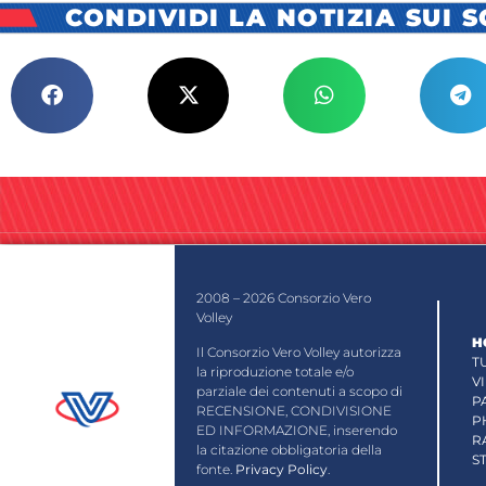
CONDIVIDI LA NOTIZIA SUI 
2008 – 2026 Consorzio Vero
Volley
H
Il Consorzio Vero Volley autorizza
T
la riproduzione totale e/o
V
parziale dei contenuti a scopo di
P
RECENSIONE, CONDIVISIONE
P
ED INFORMAZIONE, inserendo
R
la citazione obbligatoria della
S
fonte.
Privacy Policy
.