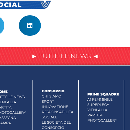
SOCIAL
► TUTTE LE NEWS ◄
CONSORZIO
OME
PRIME SQUADRE
CHI SIAMO
UTTE LE NEWS
A1 FEMMINILE
SPORT
IENI ALLA
SUPERLEGA
INNOVAZIONE
ARTITA
VIENI ALLA
RESPONSABILITÀ
HOTOGALLERY
PARTITA
SOCIALE
ASSEGNA
PHOTOGALLERY
LE SOCIETÀ DEL
TAMPA
CONSORZIO