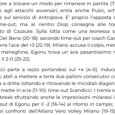
e a trovare un modo per rimanere in partita (7-
 agli attacchi avversari; entra anche Pusic, s
ne sul servizio di Antropova. E’ proprio l’opposta 
me-out, ma al rientro Diop consegna alle tos
 di Cazaute. Sylla lotta come una leonessa si
 Del Bene (20-18): secondo time-out per coach Gasp
ra l’ace del +3 (22-19). Milano accusa il colpo, me
le meneghine, Egonu trova un ace pesantissimo m
il 2-0 (25-22).
cci parte a razzo portandosi sul +4 (4-0), ind
abili a mettere a terra due palloni consecutivi con
rra a dritta lottando e ritrovando le micidiali dia
 mette in scia (11-10): time-out Scandicci. I trenta
 break sfruttando anche le imprecisioni milanesi i
 di Egonu per il -2 (16-14) al ritorno in campo; S
 confronti dell’Allianz Vero Volley Milano (19-15