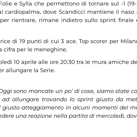
olie e Sylla che permettono di tornare sul -1 (19
al cardiopalma, dove Scandicci mantiene il naso 
per rientrare, rimane indietro sullo sprint final
ice di 19 punti di cui 3 ace. Top scorer per Mila
a cifra per le meneghine.
dì 10 aprile alle ore 20:30 tra le mura amiche del
r allungare la Serie.
Oggi sono mancate un po’ di cose, siamo state con
o ad allungare trovando lo sprint giusto da metà
 giusto atteggiamento in alcuni momenti del mat
edere una reazione nella partita di mercoledì, dov