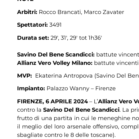
Arbitri:
Rocco Brancati, Marco Zavater
Spettatori:
3491
Durata set:
29′, 31′, 29′ tot 1h36′
Savino Del Bene Scandicci:
battute vincenti
Allianz
Vero Volley Milano:
battute vincenti 
MVP:
Ekaterina Antropova (Savino Del Ben
Impianto:
Palazzo Wanny – Firenze
FIRENZE, 6 APRILE 2024
– L’
Allianz Vero V
contro la
Savino Del Bene Scandicci
. La p
frutto di una partita in cui le meneghine no
il meglio del loro arsenale offensivo, compli
sbagliate contro le 8 delle toscane).