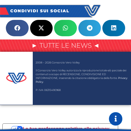
CONDIVIDI SUI SOCIAL
► TUTTE LE NEWS ◄
2008 – 2026 Consorzio Vero Volley
Il Consorzio Vero Volley autorizza la riproduzione totale e/o parziale dei
contenuti a scopo di RECENSIONE, CONDIVISIONE ED
INFORMAZIONE, inserendo la citazione obbligatoria della fonte.
Privacy
Policy
.
P. IVA: 06315490968
Le tue preferenze relative alla privacy