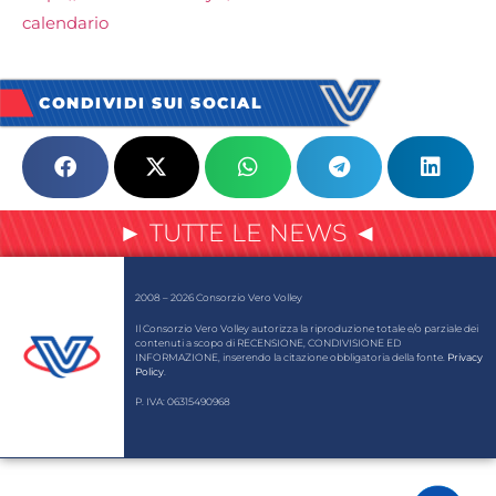
calendario
CONDIVIDI SUI SOCIAL
► TUTTE LE NEWS ◄
2008 – 2026 Consorzio Vero Volley
Il Consorzio Vero Volley autorizza la riproduzione totale e/o parziale dei
contenuti a scopo di RECENSIONE, CONDIVISIONE ED
INFORMAZIONE, inserendo la citazione obbligatoria della fonte.
Privacy
Policy
.
P. IVA: 06315490968