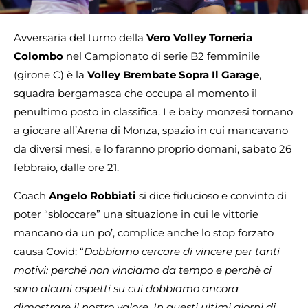
Avversaria del turno della
Vero Volley Torneria
Colombo
nel Campionato di serie B2 femminile
(girone C) è la
Volley Brembate Sopra Il Garage
,
squadra bergamasca che occupa al momento il
penultimo posto in classifica. Le baby monzesi tornano
a giocare all’Arena di Monza, spazio in cui mancavano
da diversi mesi, e lo faranno proprio domani, sabato 26
febbraio, dalle ore 21.
Coach
Angelo Robbiati
si dice fiducioso e convinto di
poter “sbloccare” una situazione in cui le vittorie
mancano da un po’, complice anche lo stop forzato
causa Covid: “
Dobbiamo cercare di vincere per tanti
motivi: perché non vinciamo da tempo e perchè ci
sono alcuni aspetti su cui dobbiamo ancora
dimostrare il nostro valore. In questi ultimi giorni di