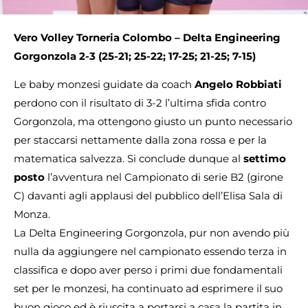
Vero Volley Torneria Colombo – Delta Engineering
Gorgonzola 2-3 (25-21; 25-22; 17-25; 21-25; 7-15)
Le baby monzesi guidate da coach
Angelo Robbiati
perdono con il risultato di 3-2 l’ultima sfida contro
Gorgonzola, ma ottengono giusto un punto necessario
per staccarsi nettamente dalla zona rossa e per la
matematica salvezza. Si conclude dunque al
settimo
posto
l’avventura nel Campionato di serie B2 (girone
C) davanti agli applausi del pubblico dell’Elisa Sala di
Monza.
La Delta Engineering Gorgonzola, pur non avendo più
nulla da aggiungere nel campionato essendo terza in
classifica e dopo aver perso i primi due fondamentali
set per le monzesi, ha continuato ad esprimere il suo
buon gioco ed è riuscita a portarsi a casa la partita in