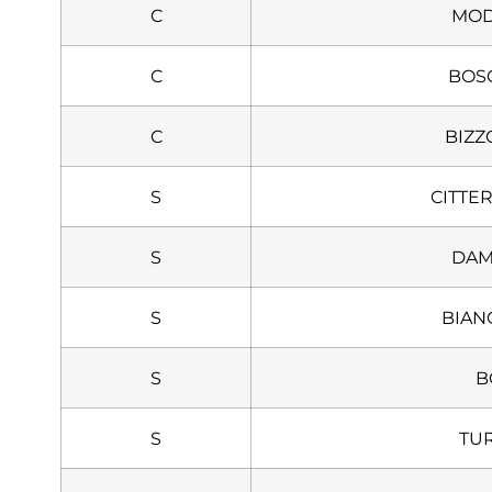
C
MODE
C
BOSC
C
BIZZO
S
CITTER
S
DAMA
S
BIANC
S
B
S
TUR