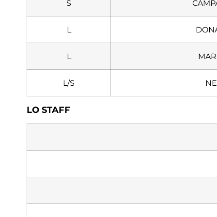
S
CAMPA
L
DONA
L
MAR
L/S
NE
LO STAFF