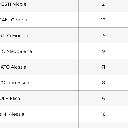
STI Nicole
2
ANI Giorgia
13
TTO Fiorella
15
IO Maddalena
9
TO Alessia
11
O Francesca
8
OLE Elisa
6
INI Alessia
18