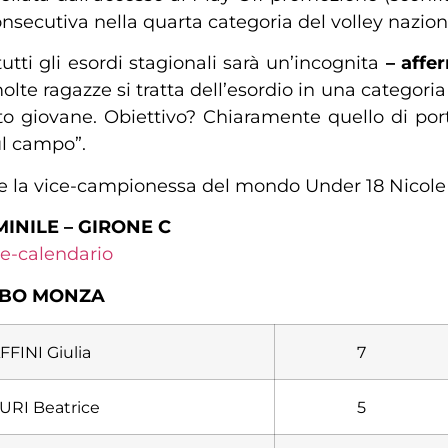
nsecutiva nella quarta categoria del volley nazion
tti gli esordi stagionali sarà un’incognita
– affe
lte ragazze si tratta dell’esordio in una categor
o giovane. Obiettivo? Chiaramente quello di por
ul campo”.
e la vice-campionessa del mondo Under 18 Nicole
INILE – GIRONE C
le-calendario
MBO MONZA
FFINI Giulia
7
URI Beatrice
5