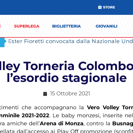
Ester Fioretti convocata dalla Nazionale Unde
olley Torneria Colomb
l’esordio stagionale
15 Ottobre 2021
ntimenti che accompagnano la
Vero Volley To
mminile 2021-2022
. Le baby monzesi, inserite n
ura amiche dell’
Arena di Monza
, contro la
Busnag
tellata dall’accesso ai Play Off promozione (sconfit