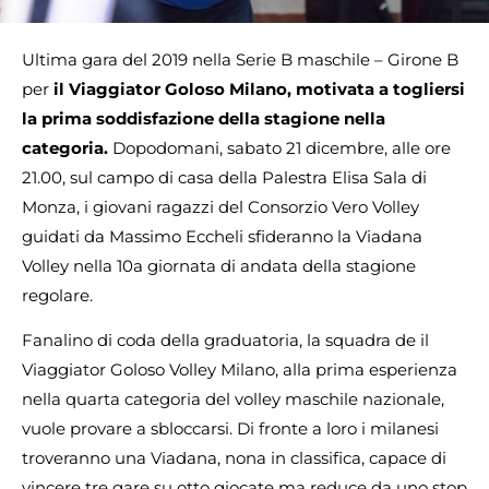
Ultima gara del 2019 nella Serie B maschile – Girone B
per
il Viaggiator Goloso Milano, motivata a togliersi
la prima soddisfazione della stagione nella
categoria.
Dopodomani, sabato 21 dicembre, alle ore
21.00, sul campo di casa della Palestra Elisa Sala di
Monza, i giovani ragazzi del Consorzio Vero Volley
guidati da Massimo Eccheli sfideranno la Viadana
Volley nella 10a giornata di andata della stagione
regolare.
Fanalino di coda della graduatoria, la squadra de il
Viaggiator Goloso Volley Milano, alla prima esperienza
nella quarta categoria del volley maschile nazionale,
vuole provare a sbloccarsi. Di fronte a loro i milanesi
troveranno una Viadana, nona in classifica, capace di
vincere tre gare su otto giocate ma reduce da uno stop