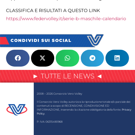
CLASSIFICA E RISULTATI A QUESTO LINK
https://www.federvolley.it/serie-b-maschile-calendario
CONDIVIDI SUI SOCIAL
► TUTTE LE NEWS ◄
2008 – 2026 Consorzio Vero Volley
Il Consorzio Vero Volley autorizza la riproduzione totale e/o parziale dei
contenuti a scopo di RECENSIONE, CONDIVISIONE ED
INFORMAZIONE, inserendo la citazione obbligatoria della fonte.
Privacy
Policy
.
P. IVA: 06315490968