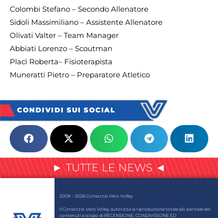
Colombi Stefano – Secondo Allenatore
Sidoli Massimiliano – Assistente Allenatore
Olivati Valter – Team Manager
Abbiati Lorenzo – Scoutman
Placì Roberta– Fisioterapista
Muneratti Pietro – Preparatore Atletico
CONDIVIDI SUI SOCIAL
► TUTTE LE NEWS ◄
2008 – 2026 Consorzio Vero Volley
Il Consorzio Vero Volley autorizza la riproduzione totale e/o parziale dei
contenuti a scopo di RECENSIONE, CONDIVISIONE ED