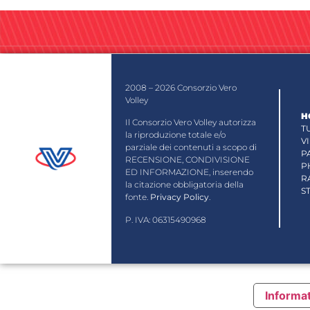
2008 – 2026 Consorzio Vero
Volley
H
Il Consorzio Vero Volley autorizza
T
la riproduzione totale e/o
V
parziale dei contenuti a scopo di
P
RECENSIONE, CONDIVISIONE
P
ED INFORMAZIONE, inserendo
R
la citazione obbligatoria della
S
fonte.
Privacy Policy
.
P. IVA: 06315490968
Informat