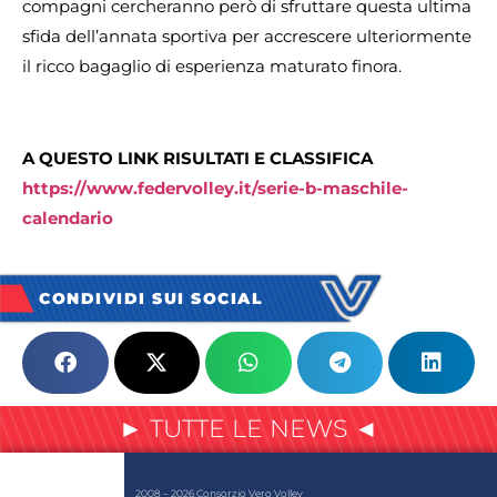
compagni cercheranno però di sfruttare questa ultima
sfida dell’annata sportiva per accrescere ulteriormente
il ricco bagaglio di esperienza maturato finora.
A QUESTO LINK RISULTATI E CLASSIFICA
https://www.federvolley.it/serie-b-maschile-
calendario
CONDIVIDI SUI SOCIAL
► TUTTE LE NEWS ◄
2008 – 2026 Consorzio Vero Volley