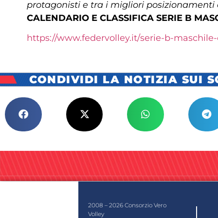
protagonisti e tra i migliori posizionamenti a
CALENDARIO E CLASSIFICA SERIE B MASC
https://www.federvolley.it/
serie-b-maschile-
CONDIVIDI LA NOTIZIA SUI 
2008 – 2026 Consorzio Vero
Volley