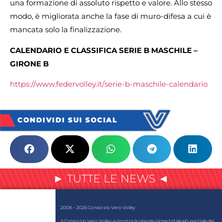
una formazione di assoluto rispetto e valore. Allo stesso
modo, è migliorata anche la fase di muro-difesa a cui è
mancata solo la finalizzazione.
CALENDARIO E CLASSIFICA SERIE B MASCHILE –
GIRONE B
https://www.federvolley.it/
serie-b-maschile-calendario
CONDIVIDI SUI SOCIAL
► TUTTE LE NEWS ◄
2008 – 2026 Consorzio Vero Volley
Il Consorzio Vero Volley autorizza la riproduzione totale e/o parziale dei