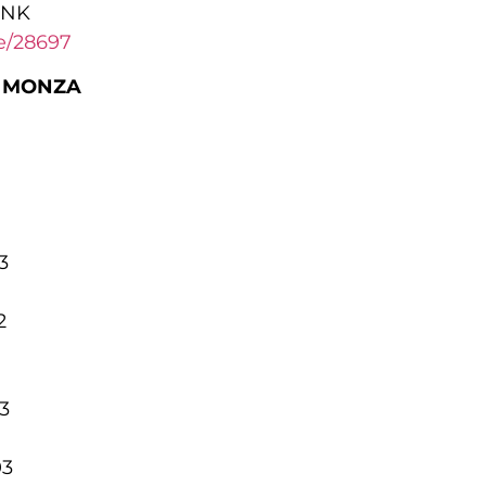
INK
ne/28697
D MONZA
3
2
3
03