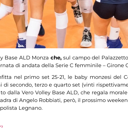
ley Base ALD Monza
che,
sul campo del Palazzetto 
ornata di andata della Serie C femminile – Girone 
itta nel primo set 25-21, le baby monzesi del C
i di secondo, terzo e quarto set (vinti rispettivam
ato dalla Vero Volley Base ALD, che regala morale 
uadra di Angelo Robbiati, però, il prossimo weeken
capolista Legnano.
97