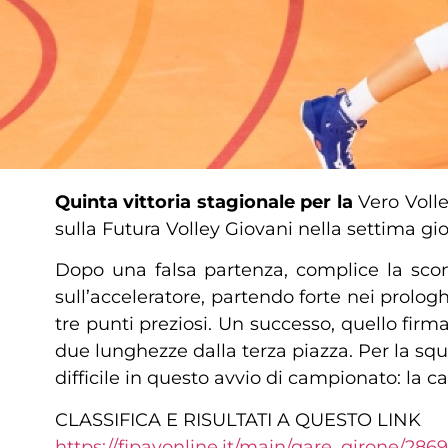
Quinta vittoria stagionale per la
Vero Vol
sulla Futura Volley Giovani nella settima gi
Dopo una falsa partenza, complice la sconf
sull’acceleratore, partendo forte nei prologh
tre punti preziosi. Un successo, quello firm
due lunghezze dalla terza piazza. Per la sq
difficile in questo avvio di campionato: la 
CLASSIFICA E RISULTATI A QUESTO LINK
https://fipavonline.it/main/gare_girone/286