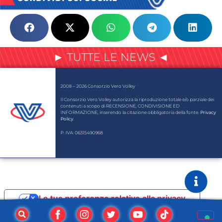
► TUTTE LE NEWS ◄
2008 – 2026 Consorzio Vero Volley
Il Consorzio Vero Volley autorizza la riproduzione totale e/o parziale dei
contenuti a scopo di RECENSIONE, CONDIVISIONE ED
INFORMAZIONE, inserendo la citazione obbligatoria della fonte.
Privacy
Policy
.
P. IVA: 06315490968
Le tue preferenze relative alla privacy
Informativa sulla raccolta