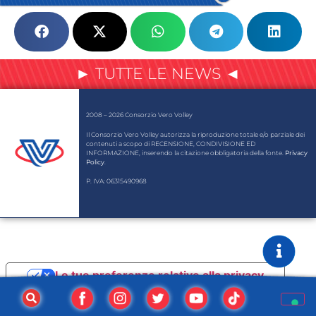
► TUTTE LE NEWS ◄
2008 – 2026 Consorzio Vero Volley
Il Consorzio Vero Volley autorizza la riproduzione totale e/o parziale dei
contenuti a scopo di RECENSIONE, CONDIVISIONE ED
INFORMAZIONE, inserendo la citazione obbligatoria della fonte.
Privacy
Policy
.
P. IVA: 06315490968
Le tue preferenze relative alla privacy
Informativa sulla raccolta