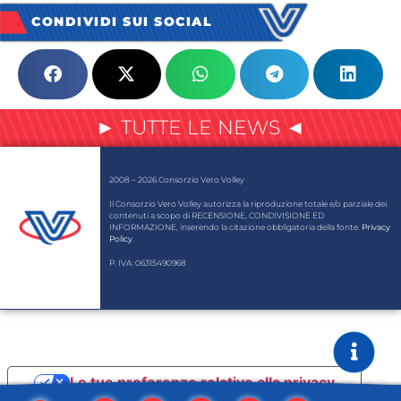
CONDIVIDI SUI SOCIAL
► TUTTE LE NEWS ◄
2008 – 2026 Consorzio Vero Volley
Il Consorzio Vero Volley autorizza la riproduzione totale e/o parziale dei
contenuti a scopo di RECENSIONE, CONDIVISIONE ED
INFORMAZIONE, inserendo la citazione obbligatoria della fonte.
Privacy
Policy
.
P. IVA: 06315490968
Le tue preferenze relative alla privacy