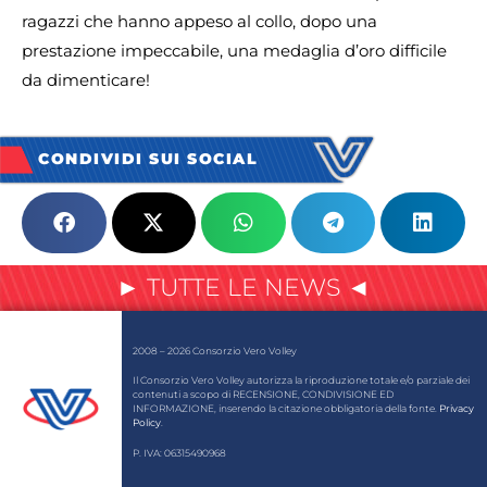
ragazzi che hanno appeso al collo, dopo una
prestazione impeccabile, una medaglia d’oro difficile
da dimenticare!
CONDIVIDI SUI SOCIAL
► TUTTE LE NEWS ◄
2008 – 2026 Consorzio Vero Volley
Il Consorzio Vero Volley autorizza la riproduzione totale e/o parziale dei
contenuti a scopo di RECENSIONE, CONDIVISIONE ED
INFORMAZIONE, inserendo la citazione obbligatoria della fonte.
Privacy
Policy
.
P. IVA: 06315490968