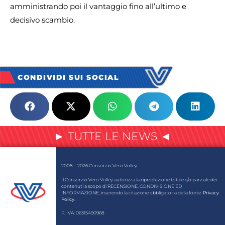
amministrando poi il vantaggio fino all’ultimo e
decisivo scambio.
CONDIVIDI SUI SOCIAL
► TUTTE LE NEWS ◄
2008 – 2026 Consorzio Vero Volley
Il Consorzio Vero Volley autorizza la riproduzione totale e/o parziale dei
contenuti a scopo di RECENSIONE, CONDIVISIONE ED
INFORMAZIONE, inserendo la citazione obbligatoria della fonte.
Privacy
Policy
.
P. IVA: 06315490968