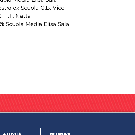
estra ex Scuola G.B. Vico
 I.T.F. Natta
 @ Scuola Media Elisa Sala
ATTIVITÀ
NETWORK