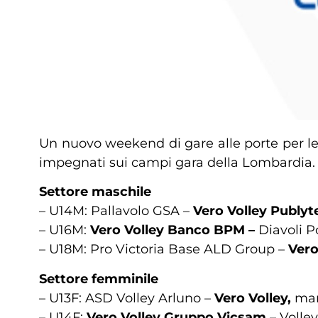
Un nuovo weekend di gare alle porte per le 
impegnati sui campi gara della Lombardia.
Settore maschile
– U14M: Pallavolo GSA –
Vero Volley Publy
– U16M:
Vero Volley Banco BPM –
Diavoli P
– U18M: Pro Victoria Base ALD Group –
Vero
Settore femminile
– U13F: ASD Volley Arluno –
Vero Volley,
mart
– U14F:
Vero Volley Gruppo Vicsam
– Volle