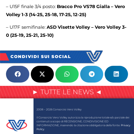
– U15F finale 3/4 posto:
Bracco Pro VS78 Gialla – Vero
Volley 1-3 (14-25, 25-18, 17-25, 12-25)
– U17F semifinale:
ASD Visette Volley – Vero Volley 3-
0 (25-19, 25-21, 25-10)
CONDIVIDI SUI SOCIAL
► TUTTE LE NEWS ◄
2008 – 2026 Consorzio Vero Volley
Il Consorzio Vero Volley autorizza la riproduzione totale e/o parziale dei
contenuti a scopo di RECENSIONE, CONDIVISIONE ED
INFORMAZIONE, inserendo la citazione obbligatoria della fonte.
Privacy
Policy
.