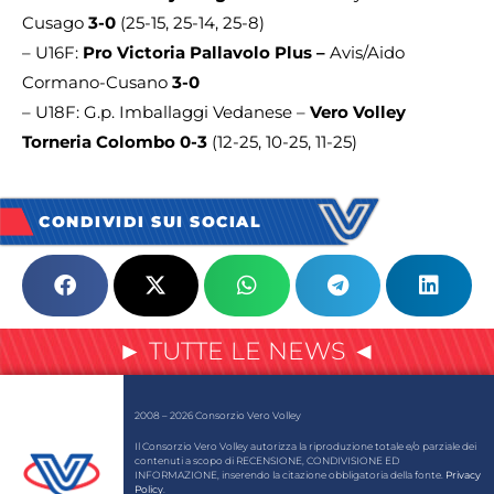
Cusago
3-0
(25-15, 25-14, 25-8)
– U16F:
Pro Victoria Pallavolo Plus –
Avis/Aido
Cormano-Cusano
3-0
– U18F: G.p. Imballaggi Vedanese –
Vero Volley
Torneria Colombo 0-3
(12-25, 10-25, 11-25)
CONDIVIDI SUI SOCIAL
► TUTTE LE NEWS ◄
2008 – 2026 Consorzio Vero Volley
Il Consorzio Vero Volley autorizza la riproduzione totale e/o parziale dei
contenuti a scopo di RECENSIONE, CONDIVISIONE ED
INFORMAZIONE, inserendo la citazione obbligatoria della fonte.
Privacy
Policy
.