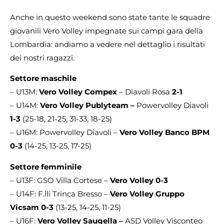
Anche in questo weekend sono state tante le squadre
giovanili Vero Volley impegnate sui campi gara della
Lombardia: andiamo a vedere nel dettaglio i risultati
dei nostri ragazzi.
Settore maschile
– U13M:
Vero Volley Compex
– Diavoli Rosa
2-1
– U14M:
Vero Volley Publyteam –
Powervolley Diavoli
1-3
(25-18, 21-25, 31-33, 18-25)
– U16M: Powervolley Diavoli –
Vero Volley Banco BPM
0-3
(14-25, 13-25, 17-25)
Settore femminile
– U13F: GSO Villa Cortese –
Vero Volley 0-3
– U14F: F.lli Trinca Bresso –
Vero Volley Gruppo
Vicsam 0-3
(13-25, 14-25, 11-25)
– U16F:
Vero Volley Saugella –
ASD Volley Visconteo