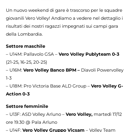
Un nuovo weekend di gare è trascorso per le squadre
giovanili Vero Volley! Andiamo a vedere nel dettaglio i
risultati dei nostri ragazzi impegnati sui campi gara
della Lombardia.
Settore maschile
– U14M: Pallavolo GSA –
Vero Volley Publyteam 0-3
(21-25, 16-25, 20-25)
– U16M:
Vero Volley Banco BPM –
Diavoli Powervolley
1-3
– U18M: Pro Victoria Base ALD Group –
Vero Volley G-
Action 0-3
Settore femminile
– U13F: ASD Volley Arluno –
Vero Volley,
martedì 17/12
ore 19.30 @ Pala Arluno
– U14F:
Vero Volley Gruppo Vicsam
– Volley Team