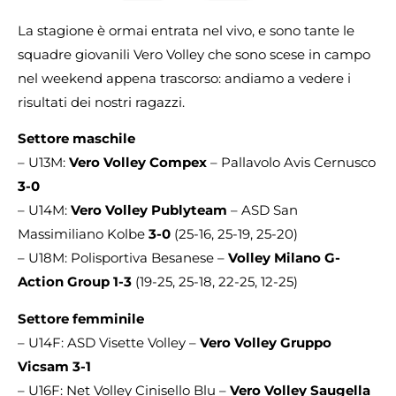
La stagione è ormai entrata nel vivo, e sono tante le
squadre giovanili Vero Volley che sono scese in campo
nel weekend appena trascorso: andiamo a vedere i
risultati dei nostri ragazzi.
Settore maschile
– U13M:
Vero Volley Compex
– Pallavolo Avis Cernusco
3-0
– U14M:
Vero Volley Publyteam
– ASD San
Massimiliano Kolbe
3-0
(25-16, 25-19, 25-20)
– U18M: Polisportiva Besanese –
Volley Milano G-
Action Group 1-3
(19-25, 25-18, 22-25, 12-25)
Settore femminile
– U14F: ASD Visette Volley –
Vero Volley Gruppo
Vicsam 3-1
– U16F: Net Volley Cinisello Blu –
Vero Volley Saugella