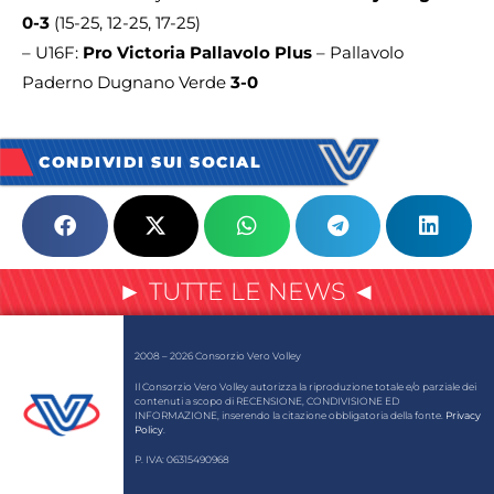
0-3
(15-25, 12-25, 17-25)
– U16F:
Pro Victoria Pallavolo Plus
– Pallavolo
Paderno Dugnano Verde
3-0
CONDIVIDI SUI SOCIAL
► TUTTE LE NEWS ◄
2008 – 2026 Consorzio Vero Volley
Il Consorzio Vero Volley autorizza la riproduzione totale e/o parziale dei
contenuti a scopo di RECENSIONE, CONDIVISIONE ED
INFORMAZIONE, inserendo la citazione obbligatoria della fonte.
Privacy
Policy
.
P. IVA: 06315490968