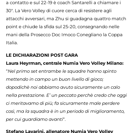
a contatto e sul 22-19 è coach Santarelli a chiamare i
30″. La Vero Volley di cuore cerca di resistere agli
attacchi avversari, ma Zhu si guadagna quattro match
point e chiude la sfida sul 25-20, consegnando nelle
mani della Prosecco Doc Imoco Conegliano la Coppa
Italia.
LE DICHIARAZIONI POST GARA
Laura Heyrman, centrale Numia Vero Volley Milano:
“
Nel primo set entrambe le squadre hanno spinto
mettendo in campo un buon livello di gioco;
dopodichè noi abbiamo avuto sicuramente un calo
nella prestazione. E’ un peccato perchè credo che oggi
ci meritavamo di più; fa sicuramente male perdere
così, ma la squadra è in un periodo di miglioramento,
per cui guardiamo avanti
“.
Stefano Lavarini, allenatore Numia Vero Volley