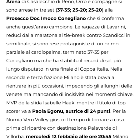
Arena
di Casalecchio di Reno, Orro e compagne si
sono arrese in tre set (
37-35; 25-20; 25-20
) alla
Prosecco Doc Imoco Conegliano
che si conferma
anche quest’anno campione. Le ragazze di Lavarini,
reduci dalla maratona al tie-break contro Scandicci in
semifinale, si sono rese protagoniste di un primo
parziale al cardiopalma, terminato 37-35 per
Conegliano ma che ha stabilito il record di set più
lungo disputato in una finale di Coppa Italia. Nella
seconda e terza frazione Milano è stata brava a
rientrare in più occasioni, impedendo gli allunghi delle
venete ma mancando di incisività nei momenti chiave.
MVP della sfida Isabelle Haak, mentre il titolo di top
scorer va a
Paola Egonu, autrice di 24 punti
. Per la
Numia Vero Volley giusto il tempo di tornare a casa,
prima di ripartire con destinazione Palaverde di
Villorba:
mercoledì 12 febbraio alle ore 20:45
Milano