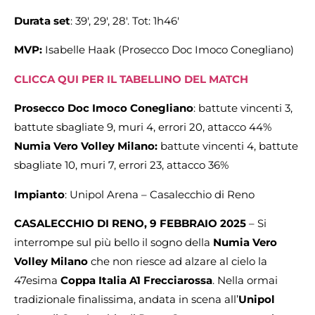
Durata set
: 39′, 29′, 28′. Tot: 1h46′
MVP:
Isabelle Haak (Prosecco Doc Imoco Conegliano)
CLICCA QUI PER IL TABELLINO DEL MATCH
Prosecco Doc Imoco Conegliano
: battute vincenti 3,
battute sbagliate 9, muri 4, errori 20, attacco 44%
Numia Vero Volley Milano:
battute vincenti 4, battute
sbagliate 10, muri 7, errori 23, attacco 36%
Impianto
: Unipol Arena – Casalecchio di Reno
CASALECCHIO DI RENO, 9 FEBBRAIO 2025
– Si
interrompe sul più bello il sogno della
Numia Vero
Volley Milano
che non riesce ad alzare al cielo la
47esima
Coppa Italia A1 Frecciarossa
. Nella ormai
tradizionale finalissima, andata in scena all’
Unipol