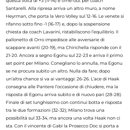
questa volta di +3 (11-14) e time-out per coach
Santarelli. Alla ripresa arriva un altro muro, a nome
Heyrman, che porta la Vero Volley sul 12-16. Le venete si
rifanno sotto fino -1 (16-17) e, dopo la sospensione
chiesta da coach Lavarini, ristabiliscono l’equilibrio. Il
pallonetto di Orro impedisce alle avversarie di
scappare avanti (20-19), ma Chirichella risponde con il
21-20. Ancora a segno Egonu sul 22-23 e arriva il primo
set point per Milano. Conegliano lo annulla, ma Egonu
se ne procura subito un altro. Nulla da fare; dopo
un’altra chance si va ai vantaggi: 26-26. L’ace di Haak
consegna alle Pantere l’occasione di chiudere, ma la
risposta di Egonu arriva subito e di nuovo pari (28-28).
Finale di set lunghissimo con continui botta e risposta
tra le due formazioni (32-32); Milano trova una
possibilità sul 33-34, ma ancora una volta Haak non ci
sta. Con il vincente di Gabi la Prosecco Doc si porta a