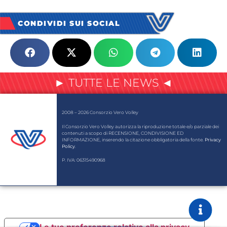
CONDIVIDI SUI SOCIAL
► TUTTE LE NEWS ◄
2008 – 2026 Consorzio Vero Volley
Il Consorzio Vero Volley autorizza la riproduzione totale e/o parziale dei
contenuti a scopo di RECENSIONE, CONDIVISIONE ED
INFORMAZIONE, inserendo la citazione obbligatoria della fonte.
Privacy
Policy
.
P. IVA: 06315490968