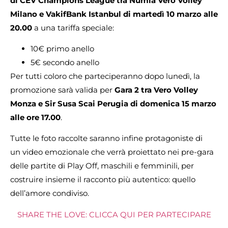
di CEV Champions League tra Numia Vero Volley
Milano e VakifBank Istanbul di martedì 10 marzo alle
20.00
a una tariffa speciale:
10€ primo anello
5€ secondo anello
Per tutti coloro che parteciperanno dopo lunedì, la
promozione sarà valida per
Gara 2 tra Vero Volley
Monza e Sir Susa Scai Perugia di domenica 15 marzo
alle ore 17.00
.
Tutte le foto raccolte saranno infine protagoniste di
un video emozionale che verrà proiettato nei pre-gara
delle partite di Play Off, maschili e femminili, per
costruire insieme il racconto più autentico: quello
dell’amore condiviso.
SHARE THE LOVE: CLICCA QUI PER PARTECIPARE