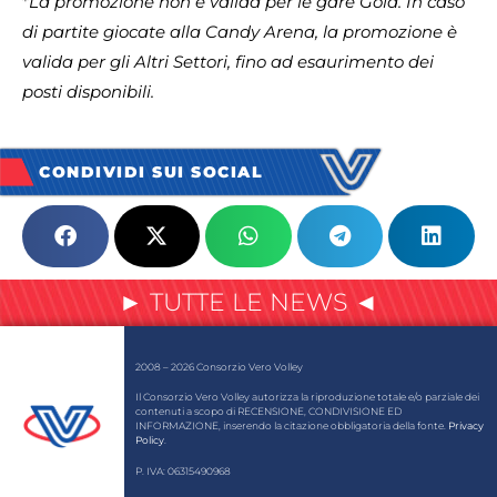
*
La promozione non è valida per le gare Gold. In caso
di partite giocate alla Candy Arena, la promozione è
valida per gli Altri Settori, fino ad esaurimento dei
posti disponibili.
CONDIVIDI SUI SOCIAL
► TUTTE LE NEWS ◄
2008 – 2026 Consorzio Vero Volley
Il Consorzio Vero Volley autorizza la riproduzione totale e/o parziale dei
contenuti a scopo di RECENSIONE, CONDIVISIONE ED
INFORMAZIONE, inserendo la citazione obbligatoria della fonte.
Privacy
Policy
.
P. IVA: 06315490968