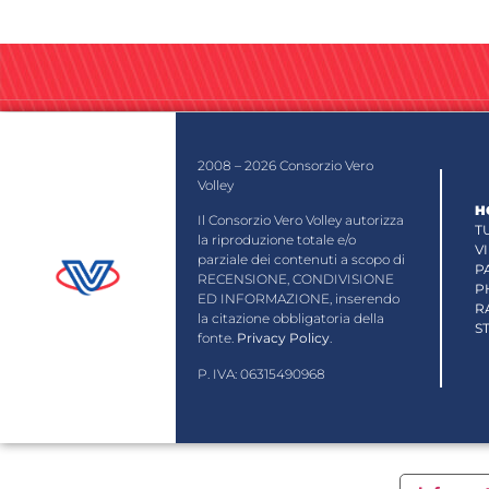
2008 – 2026 Consorzio Vero
Volley
H
Il Consorzio Vero Volley autorizza
T
la riproduzione totale e/o
V
parziale dei contenuti a scopo di
P
RECENSIONE, CONDIVISIONE
P
ED INFORMAZIONE, inserendo
R
la citazione obbligatoria della
S
fonte.
Privacy Policy
.
P. IVA: 06315490968