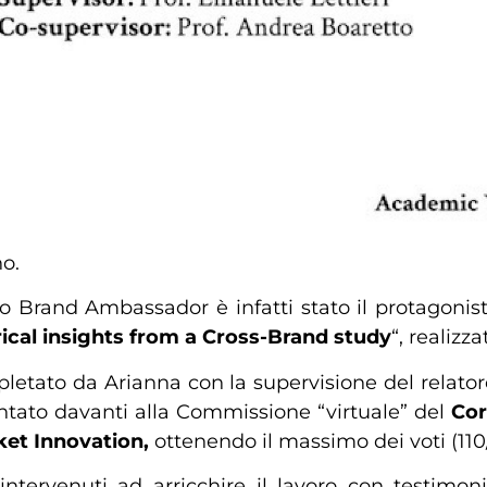
no.
o Brand Ambassador è infatti stato il protagonista
irical insights from a Cross-Brand study
“, realizz
pletato da Arianna con la supervisione del relator
ntato davanti alla Commissione “virtuale” del
Cor
ket Innovation,
ottenendo il massimo dei voti (110
intervenuti ad arricchire il lavoro con testimo