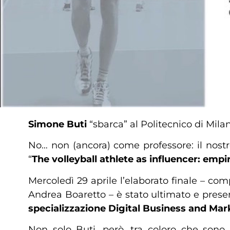
Simone Buti
“sbarca” al Politecnico di Mila
No… non (ancora) come professore: il nostr
“
The volleyball athlete as influencer: emp
Mercoledì 29 aprile l’elaborato finale – com
Andrea Boaretto – è stato ultimato e prese
specializzazione Digital Business and Mar
Non solo Buti, però, tra coloro che sono 