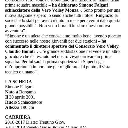
prima squadra maschile –
ha dichiarato Simone Falgari,
schiacciatore della Vero Volley Monza -.
Sono pronto per una
nuova stagione e spero lo siano anche tutti i tifosi. Ringrazio la
società e lo staff per aver creduto in me e per avermi dato questa
grande possibilità. Non vedo l’ora di iniziare questa nuova
avventura”.
“Simone è un atleta che conosciamo molto bene, avendo giocato
con successo nelle nostre giovanili per due stagioni
– ha
commentato il direttore sportivo del Consorzio Vero Volley,
Claudio Bonati -.
C’è grande soddisfazione nel vedere un altro
giocatore che è cresciuto nel nostro vivaio arrivare in prima
squadra. Per lui sarà la prima esperienza in SuperLega:
un’opportunità importante per migliorare dal punto di vista
tecnico e umano”.
LA SCHEDA
Simone Falgari
Nato a
Bergamo
Il
30 aprile
2001
Ruolo
Schiacciatore
Altezza
190 cm
CARRIERA
2016-2017 Diatec Trentino Giov.
2017-2018 Veneto Gas & Power Milano BM