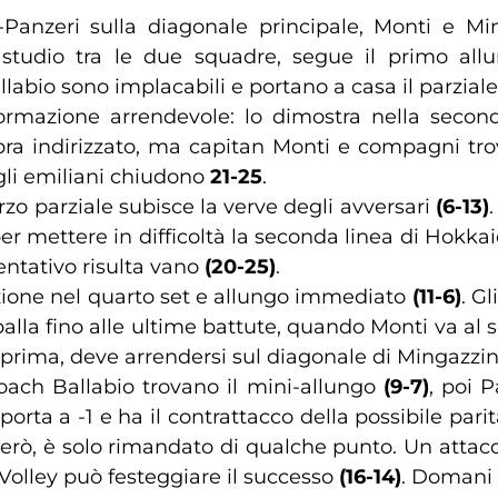
Panzeri sulla diagonale principale, Monti e Min
 di studio tra le due squadre, segue il primo al
llabio sono implacabili e portano a casa il parzial
rmazione arrendevole: lo dimostra nella seco
mbra indirizzato, ma capitan Monti e compagni trov
 gli emiliani chiudono
21-25
.
rzo parziale subisce la verve degli avversari
(6-13)
i per mettere in difficoltà la seconda linea di Hokk
entativo risulta vano
(20-25)
.
zione nel quarto set e allungo immediato
(11-6)
. G
palla fino alle ultime battute, quando Monti va al s
 prima, deve arrendersi sul diagonale di Mingazzi
 coach Ballabio trovano il mini-allungo
(9-7)
, poi P
rta a -1 e ha il contrattacco della possibile parità
erò, è solo rimandato di qualche punto. Un attacco s
 Volley può festeggiare il successo
(16-14)
. Domani i