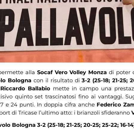
 permette alla
Socaf Vero Volley Monza
di poter 
olo Bologna
con il risultato di
3-2 (25-18; 21-25; 2
a
Riccardo Ballabio
mette in campo una prestazi
sivo quinto set trascinatosi fino ai vantaggi. Su
27 e 24 punti. In doppia cifra anche
Federico Zam
port di Tricase l’ultimo atto: i brianzoli sfideranno
volo Bologna 3-2
(25-18; 21-25; 20-25; 25-22; 16-14