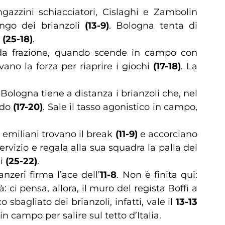
gazzini schiacciatori, Cislaghi e Zambolin
lungo dei brianzoli
(13-9)
. Bologna tenta di
e
(25-18)
.
nda frazione, quando scende in campo con
ano la forza per riaprire i giochi
(17-18)
. La
. Bologna tiene a distanza i brianzoli che, nel
aido
(17-20)
. Sale il tasso agonistico in campo,
li emiliani trovano il break
(11-9)
e accorciano
ervizio e regala alla sua squadra la palla del
ni
(25-22)
.
anzeri firma l’ace dell’
11-8
. Non è finita qui:
: ci pensa, allora, il muro del regista Boffi a
bagliato dei brianzoli, infatti, vale il
13-13
n campo per salire sul tetto d’Italia.