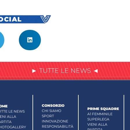
SOCIAL
► TUTTE LE NEWS ◄
CONSORZIO
OME
PRIME SQUADRE
CHI SIAMO
UTTE LE NEWS
A1 FEMMINILE
SPORT
IENI ALLA
SUPERLEGA
INNOVAZIONE
ARTITA
VIENI ALLA
RESPONSABILITÀ
HOTOGALLERY
PARTITA