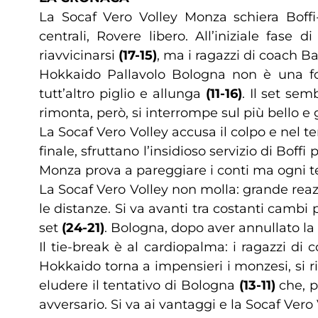
La Socaf Vero Volley Monza schiera Boffi-
centrali, Rovere libero. All’iniziale fase
riavvicinarsi
(17-15)
, ma i ragazzi di coach Ba
Hokkaido Pallavolo Bologna non è una fo
tutt’altro piglio e allunga
(11-16)
. Il set se
rimonta, però, si interrompe sul più bello e
La Socaf Vero Volley accusa il colpo e nel te
finale, sfruttano l’insidioso servizio di Boff
Monza prova a pareggiare i conti ma ogni t
La Socaf Vero Volley non molla: grande rea
le distanze. Si va avanti tra costanti cambi 
set
(24-21)
. Bologna, dopo aver annullato la
Il tie-break è al cardiopalma: i ragazzi di
Hokkaido torna a impensieri i monzesi, si ripo
eludere il tentativo di Bologna
(13-11)
che, p
avversario. Si va ai vantaggi e la Socaf Vero