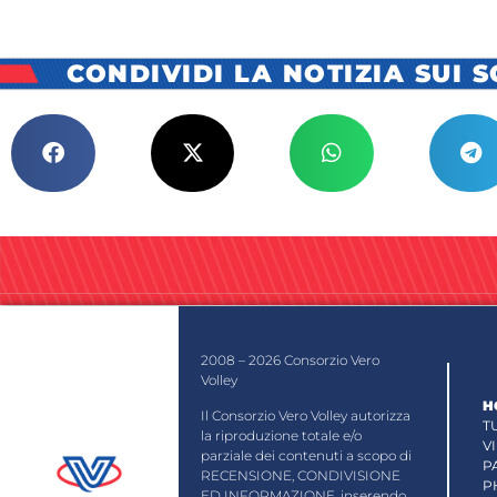
CONDIVIDI LA NOTIZIA SUI 
2008 – 2026 Consorzio Vero
Volley
H
Il Consorzio Vero Volley autorizza
T
la riproduzione totale e/o
V
parziale dei contenuti a scopo di
P
RECENSIONE, CONDIVISIONE
P
ED INFORMAZIONE, inserendo