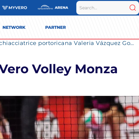
La Numia Vero Volley completa il roster: la schiacciatrice portoricana Valeria Vázquez Gomez è l’ultimo innesto di Milano per la stagione 2026/2027
 Vero Volley Monza