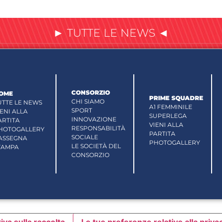
► TUTTE LE NEWS ◄
CONSORZIO
OME
PRIME SQUADRE
CHI SIAMO
UTTE LE NEWS
A1 FEMMINILE
SPORT
IENI ALLA
SUPERLEGA
INNOVAZIONE
ARTITA
VIENI ALLA
RESPONSABILITÀ
HOTOGALLERY
PARTITA
SOCIALE
ASSEGNA
PHOTOGALLERY
LE SOCIETÀ DEL
TAMPA
CONSORZIO
iva sulla raccolta
Le tue preferenze relative alla priva