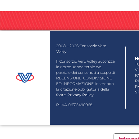
2008 – 2026 Consorzio Vero
Volley
H
Il Consorzio Vero Volley autorizza
T
la riproduzione totale e/o
V
parziale dei contenuti a scopo di
P
RECENSIONE, CONDIVISIONE
P
ED INFORMAZIONE, inserendo
R
la citazione obbligatoria della
S
fonte.
Privacy Policy
.
P. IVA: 06315490968
Informat