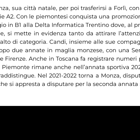
a, sua città natale, per poi trasferirsi a Forlì, co
 serie A2. Con le piemontesi conquista una promozi
ggio in B1 alla Delta Informatica Trentino dove, al 
e, si mette in evidenza tanto da attirare l’atten
 salto di categoria. Candi, insieme alle sue compag
opo due annate in maglia monzese, con una Semif
e Firenze. Anche in Toscana fa registrare numeri p
 Piemonte rimane anche nell’annata sportiva 2020
traddistingue. Nel 2021-2022 torna a Monza, dispu
 si appresta a disputare per la seconda annata sp