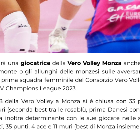
rà una
giocatrice
della
Vero Volley Monza
anche
monte o gli allunghi delle monzesi sulle avversari
 prima squadra femminile del Consorzio Vero Volley 
 CEV Champions League 2023.
 della Vero Volley a Monza si è chiusa con 33 pr
 (seconda best tra le rosablù, prima Danesi con 
ata inoltre determinante con le sue giocate nell
i, 35 punti, 4 ace e 11 muri (best di Monza insieme