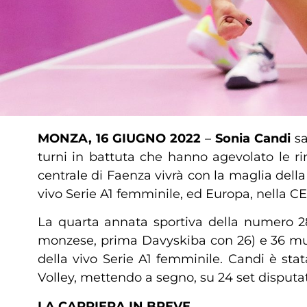
MONZA, 16 GIUGNO 2022
–
Sonia Candi
sa
turni in battuta che hanno agevolato le ri
centrale di Faenza vivrà con la maglia della
vivo Serie A1 femminile, ed Europa, nella
La quarta annata sportiva della numero 28
monzese, prima Davyskiba con 26) e 36 muri
della vivo Serie A1 femminile. Candi è st
Volley, mettendo a segno, su 24 set disputat
LA CARRIERA IN BREVE