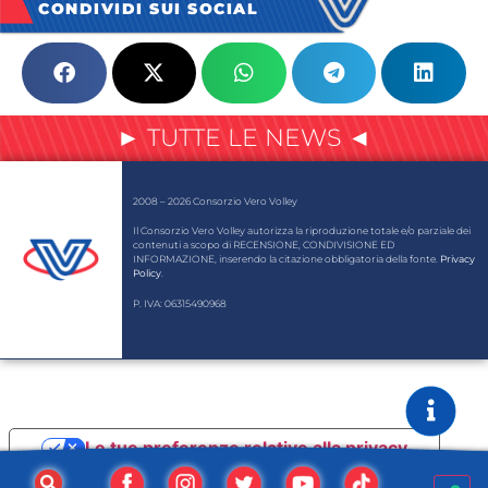
CONDIVIDI SUI SOCIAL
► TUTTE LE NEWS ◄
2008 – 2026 Consorzio Vero Volley
Il Consorzio Vero Volley autorizza la riproduzione totale e/o parziale dei
contenuti a scopo di RECENSIONE, CONDIVISIONE ED
INFORMAZIONE, inserendo la citazione obbligatoria della fonte.
Privacy
Policy
.
P. IVA: 06315490968
Le tue preferenze relative alla privacy
Informativa sulla raccolta